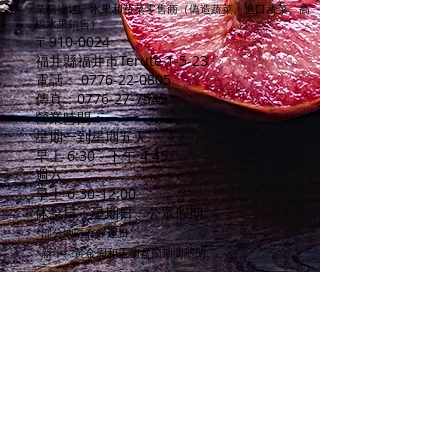
業務描述：水果和蔬菜零售商（偽造蔬菜、進口蔬菜、高
檔水果銷售）
〒910-0024
福井縣福井市Terute 1-5-23
電話：
0776-22-0805
傳真：0776-27-7545
營業時間：
星期一到星期五
天
早上 6:30 - 下午 4:45
週六
早上 6:30-12:00
休息日：星期日、公眾假期
*部分地區有停運日。
*新年、黃金周和盂蘭盆節期間關閉。