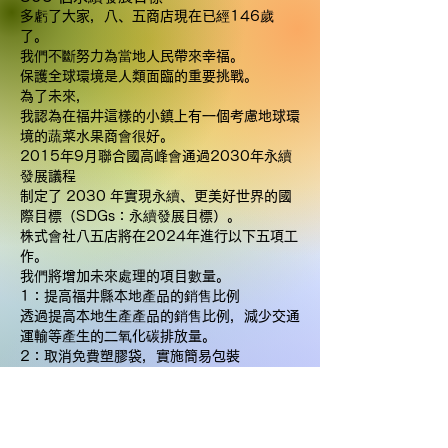
多虧了大家，八、五商店現在已經146歲
了。
我們不斷努力為當地人民帶來幸福。
保護全球環境是人類面臨的重要挑戰。
為了未來，
我認為在福井這樣的小鎮上有一個考慮地球環
境的蔬菜水果商會很好。
2015年9月聯合國高峰會通過2030年永續
發展議程
制定了 2030 年實現永續、更美好世界的國
際目標（SDGs：永續發展目標）。
株式會社八五店將在2024年進行以下五項工
作。
我們將增加未來處理的項目數量。
1：提高福井縣本地產品的銷售比例
透過提高本地生產產品的銷售比例，減少交通
運輸等產生的二氧化碳排放量。
2：取消免費塑膠袋，實施簡易包裝
我們正在努力減少塑膠等石油基包裝的使用。
3：減少浪費
減少蔬菜和其他產品產生的廢物量將導致廢物
處理所需的能源減少。