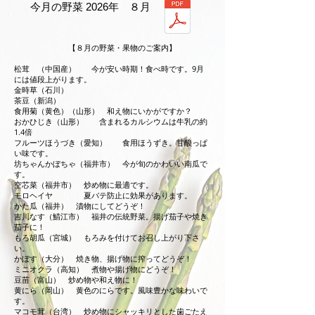
​今月の野菜 2026年 ８
月
【８月の野菜・果物のご案内】
松茸 （中国産） 今が安い時期！食べ時です。9月
には値段上がります。
金時草（石川）
茶豆（新潟）
食用菊（黄色）（山形） 和え物にいかがですか？
おかひじき（山形） 含まれるカルシウムは牛乳の約
1.4倍
フルーツほうづき（愛知） 食用ほうずき。甘酸っぱ
い味です。
坊ちゃんかぼちゃ（福井市） 今が旬のかわいい南瓜で
す。
空芯菜（福井市） 炒め物に最適です。
モロヘイヤ 夏バテ防止に効果があります。
かた瓜（福井） 漬物にしてどうぞ！
吉川なす（鯖江市） 福井の伝統野菜。揚げ茄子や焼き
茄子に！
もろ胡瓜（宮城） もろみを付けてお召し上がり下さ
い。
かぼす（大分） 焼き物、揚げ物に搾ってどうぞ！
ミニオクラ（高知） 煮物や揚げ物にどうぞ！
豆苗（富山） 炒め物や和え物に！
黄にら（岡山） 黄色のにらです。風味豊かな味わいで
す。
マコモ茸（台湾） 炒め物にシャッキリとした歯ごたえ