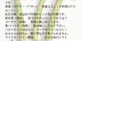
です。
香菜（ｺﾘｱﾝﾀﾞｰ・ﾊﾟｸﾁ―） 各種エスニック料理のアク
セントに！
紅芯大根 皮は白で中身がピンク色の大根です。
新生姜（高知） 浅づけや天ぷらにしてみては？
ゴーヤー（宮崎） 苦味が夏に向いてます。
青パパイヤ（沖縄） 炒め物にしてみて下さい。
バターナッツかぼちゃ スープやプリンなどに！
おもちゃかぼちゃ 飾り用なので食べられません。
マイクロトマト（愛知） 小さな粒のトマト
いが栗（熊本） 器にどうぞ！
新ぎんなん（愛知） 8/15～
赤オクラ 色が変わりやすいので加熱し過ぎに注
意。
つるむらさきの花 飾りはもちろん、お浸しなどに
もオススメです。
なると金時（徳島）
桃（山梨） 贈答用から加工用まであります。
黄桃（山梨） 贈答用から加工用まであります。
幸水梨（佐賀） 甘味、歯応えばっちりです。
らいでん赤肉メロン（北海道）
シャインマスカット（山梨） 種なし、皮ごと食べられ
るマスカットです。
巨峰 種なし（愛知） ぶどうの代名詞です。
ピオーネ（山梨） 豊かな香りと味わいです。
ネクタリン（山梨） 甘さ、ジューシーさ抜群です！
ソルダム（山梨） 赤い果肉で甘酸っぱい味わいです。
藤稔（山梨） 赤い果肉で甘酸っぱい味わいです。
貴陽プラム（山梨） 2個入り