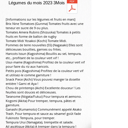
​Légumes du mois 2023 3
Mois
[Informations sur les légumes et fruits en mars]
Brix Nine Tomatoes (Gunma) Tomates fruits avec une
teneur en sucre de 9 ou plus.
Tomates Amera Rubins (Shizuoka) Tomates à petits
fruits en forme de ballon de rugby
Tomate Midi Yosakoi (Kochi) Tomate Midi.
Pommes de terre nouvelles (SS) (Nagasaki) Elles sont
délicieuses bouillies, garnies ou frites.
Haricots Issun (Kagoshima) Bouillis au sel, tempura,
etc., profitant de la couleur vert vif !
Usui-mame (Kagoshima) Profitez de la couleur vert vif
pour faire du riz aux haricots.
Petits pois (Kagoshima) Profitez de la couleur vert vif
et utilisez-le comme garniture !
Snack Piece (Aichi) Vous pouvez manger la dosette
entière ! Garni et Aya !
Chou de printemps (Aichi) Excellente douceur ! Les
feuilles sont douces et délicieuses.
Taranome (Niigata/Fukui) Pour tempura et aemono.
Kogomi (Akita) Pour tremper, tempura, pâtes et
garniture.
Ganashi (Kumamoto) Communément appelé Akako
Trash. Pour tempura et sauce au sésame! goût fade
Fukinoto Tempura, pour tremper.
Tempura Urui (Yamagata), trempette et salade.
Ail ascétique (Akita) A tremper dans la tempura !