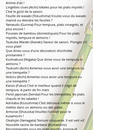
Arôme d'ail !
Lingettes crues (Aichi) Idéales pour les plats mijotés !
C'est le goût de la saison.
Feuille de wasabi (Tokushima) Voulez-vous du wasabi
mariné ou étendre les feuilles ?
Yamaudo (Gunma) Pour tempura, plats vinaigrés, et
plus encore !
Pousses de bambou (domestiques) Pour les plats
mijotés, tempura et aemono !
Tsukuba Warabi (Ibaraki) Saveur de saison. Plongez s'il
vous plait!
Que diriez-vous d'une décoration d'orchidée
printanière ?
Koshiabura (Niigata) Que diriez-vous de tempura et
aemono ?
Tsukushi (Aichi) Aimeriez-vous avoir une tempura ou
une trempette ?
Nobiru (Aichi) Aimeriez-vous avoir une tempura ou
une trempette ?
Kanzo (Fukui) C'est le meilleur quand il s'agit de
tempura. A partir de fin mars
Persil japonais (Sendai) Pour les trempettes, les plats
chauds et les salades !
Ashitaba (Kozushima) C'est délicieux même si vous le
mettez dans un aemono ou des pâtes.
Armoise (Shizuoka) Veuillez l'utiliser pour le
kusamochi !
Okahijiki (Yamagata) Texture croquante. Il est vert vif.
Nouvelle racine de bardane (Kumamoto)
Recommandée pour les plats mijotés, kinpira et