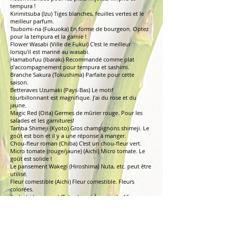
tempura !
Kirimitsuba (Izu) Tiges blanches, feuilles vertes et le
meilleur parfum.
Tsubomi-na (Fukuoka) En forme de bourgeon. Optez
pour la tempura et la garnie !
Flower Wasabi (Ville de Fukui) C'est le meilleur
lorsqu'il est mariné au wasabi.
Hamabofuu (Ibaraki) Recommandé comme plat
d'accompagnement pour tempura et sashimi.
Branche Sakura (Tokushima) Parfaite pour cette
saison.
Betteraves Uzumaki (Pays-Bas) Le motif
tourbillonnant est magnifique. J'ai du rose et du
jaune.
Magic Red (Oita) Germes de mûrier rouge. Pour les
salades et les garnitures!
Tamba Shimeji (Kyoto) Gros champignons shimeji. Le
goût est bon et il y a une réponse à manger.
Chou-fleur roman (Chiba) C'est un chou-fleur vert.
Micro tomate (rouge/jaune) (Aichi) Micro tomate. Le
goût est solide !
Le pansement Wakegi (Hiroshima) Nuta, etc. peut être
utilisé.
Fleur comestible (Aichi) Fleur comestible. Fleurs
colorées.
Sudachi (nouveau) (Tokushima) À partir du 15 mars
L'asperge blanche (Kagawa) est épaisse et rassasiante.
3 à 4
L'asperge blanche (Pérou) est épaisse et rassasiante.
Miel de Yosakoi (Kochi) Poivron rouge. Pas épicé!