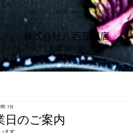
SDGs
NEW Items
About us
株式会社八百五商店
​創業1877年
間: 1分
業日のご案内
います。