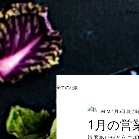
Home
全ての記事
M M
1月5日
読了時
1月の営
毎度ありがとうござ